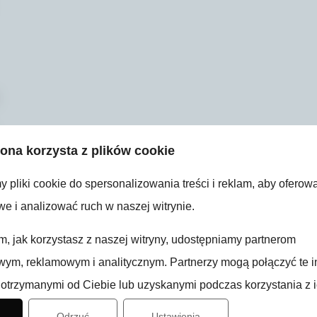
rona korzysta z plików cookie
 pliki cookie do spersonalizowania treści i reklam, aby oferow
e i analizować ruch w naszej witrynie.
ym, jak korzystasz z naszej witryny, udostępniamy partnerom
ym, reklamowym i analitycznym. Partnerzy mogą połączyć te i
Zapytanie ofertowe
otrzymanymi od Ciebie lub uzyskanymi podczas korzystania z i
Jeśli potrzebujesz wsparcia w zakresie pomiarów i ba
stanowiskach pracy lub analizy chemicznej, jesteśmy do
Odrzuć
Ustawienia