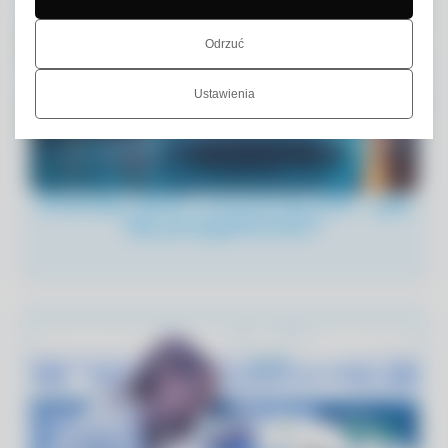
Odrzuć
Ustawienia
Pomiary BHP a kontrola PIP – jak
się przygotować?