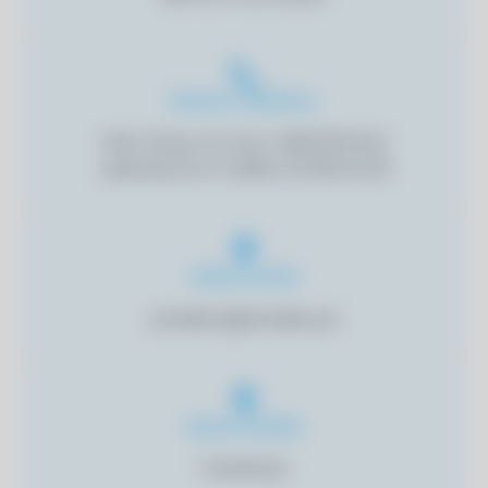
Numer Telefonu
Piotr Drop: tel. kom. 508 209 940
Laboratorium: tel/fax: 52 355 05 29
Adres email
prolabsc@prolabsc.pl
Social-Media
Facebook