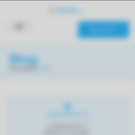
KONTAKT
Blog
Strona główna
»
Blog
Lokalizacja firmy
ul Metalowców 7,
88-100 Inowrocław