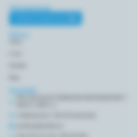
Akredytacja
ZOBACZ AKREDYTACJE
Menu
Home
O nas
Kontakt
Blog
Kontakt
PRO-LAB USŁUGI CHEMICZNO-ŚRODOWISKOWE P.
DROP K. DROP s.c.
ul Metalowców 7, 88-100 Inowrocław
prolabsc@prolabsc.pl
Piotr Drop: tel. kom. 508 209 940