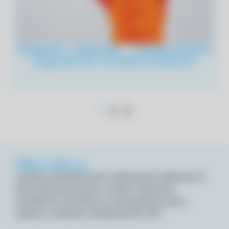
Drgania i wibracje – niedoceniane
zagrożenie na stanowiskach
1
2
3
PRO-LAB s.c
Jesteśmy akredytowanym laboratorium badawczym,
które wykonuje pomiary i analizy chemiczne
szkodliwych czynników na stanowiskach pracy,
zgodnie z zakresem akredytacji AB 1053.