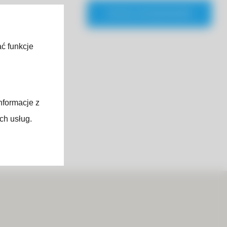
WYŚLIJ WIADOMOŚĆ
ać funkcje
nformacje z
ch usług.