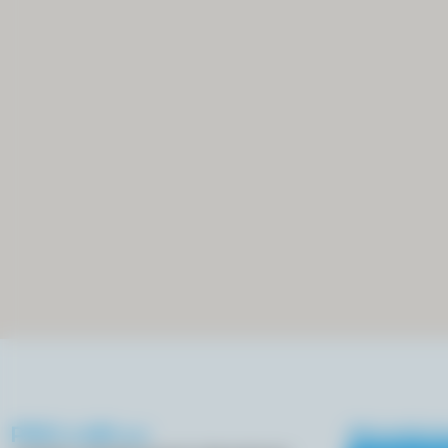
PRO-LAB s.c
Akredyta