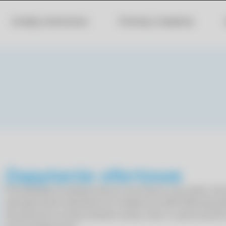
Analizy chemiczne
Pomiary i badania
Zapytanie ofertowe
Potrzebujesz profesjonalnych pomiarów lub analiz ch
akredytowane laboratorium badawcze (AB 1053) specja
dla zdrowia na stanowiskach pracy oraz w wykonywani