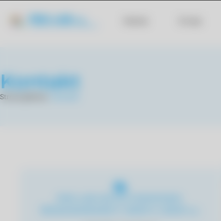
Home
O nas
Kontakt
Strona główna
»
Kontakt
PRO-LAB USŁUGI CHEMICZNO-
ŚRODOWISKOWE P. DROP K. DROP s.c.