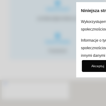
Adres email
Niniejsza st
prolabsc@prolabsc.pl
Wykorzystujemy
społecznościow
Informacje o t
Social-Media
społecznościow
Facebook
innymi danymi 
Akceptuj