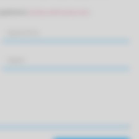
wypełnienia.
(wersja .pdf)
(wersja .doc)