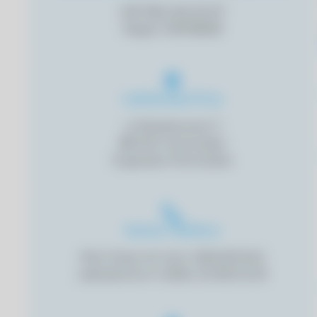
NIP 556-246-52-67
Regon 093118628
Lokalizacja firmy
ul Metalowców 7,
88-100 Inowrocław
Kujawsko-Pomorskie
Numer Telefonu
Piotr Drop: tel. kom. 508 209 940
Laboratorium: tel/fax: 52 355 05 29