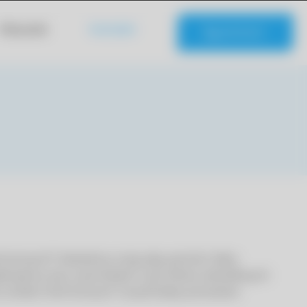
Klauzule
Kontakt
KONTAKT
emicznych? Jesteśmy tutaj, aby pomóc! Jako
lizujemy się w pomiarach czynników szkodliwych
u analiz chemicznych na potrzeby procesów