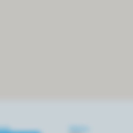
cja
Menu