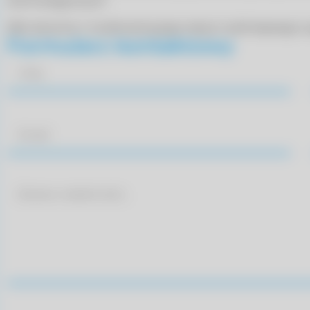
technologicznych
Złóż zlecenie z możliwością jego edycji i późniejszego 
Formularz kontaktowy