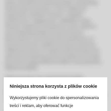
pracy, oświetlenia ewakuacyjnego i awaryjnego.
Wykonujemy pomiary w nowo oddanych
budynkach, szkołach, biurach, urzędach
publicznych, magazynach i zakładach pracy.
Mierząc natężenie oświetlenia w polu zadania i
polu bezpośredniego otoczenia liczymy
jednocześnie równomierność oświetlenia, na
życzenie również rozkład luminancji, olśnienie,
oddawanie barwy. W naszej strefie klimatycznej
zalecaną temperaturą barwy światła sztucznego
jest barwa ciepła 2000K do 3300 K lub pośrednia
3300K do 5300K.
Zalecana przez nas częstotliwość badań
oświetlenia to co 4 lata, bo trudno po 5 latach od
Niniejsza strona korzysta z plików cookie
przeprowadzenia pomiarów twierdzić, że ma się
aktualne wyniki (zmieniają się systemy oświetlenia,
Wykorzystujemy pliki cookie do spersonalizowania
kolor ścian, oprawy itp.)
treści i reklam, aby oferować funkcje
Z czego wynika obowiązek pomiarów natężenia