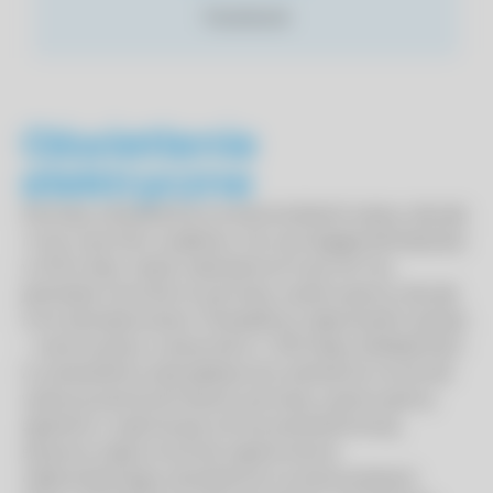
Facebook
Oświetlenie
elektryczne
Pomiary oświetlenia na stanowiskach pracy, tak jak
i inne czynniki uciążliwe, nie wymagają Akredytacji
w PCA więc nasze Laboratorium jej nie ma,
jednakże również te pomiary wykonujemy tak jak
inne akredytowane. Posiadamy odpowiedni sprzęt
– wzorcowany Luksomierz L-100 klasy dokładności
A, przeszliśmy specjalistyczne szkolenia na temat
wykonywania pomiarów, pomiary wykonujemy
zgodnie z najnowszą normą oświetleniową,
służymy radą na temat zapewnienia
odpowiedniego oświetlenia na stanowiskach