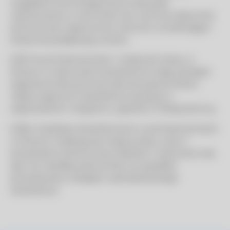
względów technologicznych praca jest
wykonywana w ciemności (np. ciemnie optyczne),
powinny być zapewnione warunki umożliwiające
stopniową adaptację wzroku.
§ 28. W pomieszczeniach i miejscach pracy, w
których w razie awarii oświetlenia mogą wystąpić
zagrożenia dla życia lub zdrowia pracowników,
należy zapewnić oświetlenie awaryjne o
odpowiednim natężeniu, zgodnie z Polską Normą.
§ 28a. Instalacje oświetleniowe w pomieszczeniach,
w których znajdują się miejsca pracy, oraz w
korytarzach powinny być dobrane i wykonane tak,
aby nie narażały pracownika na wypadek
powodowany rodzajem zainstalowanego
oświetlenia.