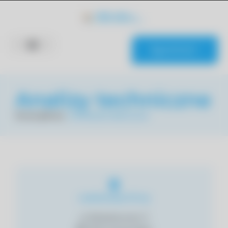
KONTAKT
Analizy techniczne
Strona główna
»
Oświetlenie elektryczne
Lokalizacja firmy
ul Metalowców 7,