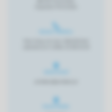
88-100 Inowrocław
Kujawsko-Pomorskie
Numer Telefonu
Piotr Drop: tel. kom. 508 209 940
Laboratorium: tel/fax: 52 355 05 29
Adres email
prolabsc@prolabsc.pl
Social-Media