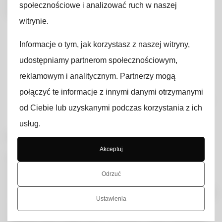
społecznościowe i analizować ruch w naszej
oświetlenia:
witrynie.
Z Kodeksu Pracy – zobowiązuje on
pracodawcę do zapewnienia bezpiecznych
Informacje o tym, jak korzystasz z naszej witryny,
warunków pracy a niewłaściwe oświetlenie
udostępniamy partnerom społecznościowym,
jest częstym powodem urazów i wypadków
reklamowym i analitycznym. Partnerzy mogą
przy pracy,
Z ROZPORZĄDZENIA MINISTRA PRACY I
połączyć te informacje z innymi danymi otrzymanymi
POLITYKI SOCJALNEJ z dnia 26 września 1997
od Ciebie lub uzyskanymi podczas korzystania z ich
r. w sprawie ogólnych przepisów
usług.
bezpieczeństwa i higieny pracy.
Rozdział 2 Oświetlenie:
Akceptuj
§ 25. W pomieszczeniach stałej pracy należy
zapewnić oświetlenie dzienne, chyba że jest to
Odrzuć
niemożliwe lub niewskazane ze względu na
technologię produkcji, a na stosowanie oświetlenia
Ustawienia
wyłącznie elektrycznego pracodawca uzyskał
zgodę właściwego państwowego wojewódzkiego