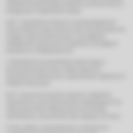
inspektora sanitarnego wydaną w porozumieniu z
okręgowym inspektorem pracy.
§ 26. 1. Oświetlenie dzienne na poszczególnych
stanowiskach pracy powinno być dostosowane do
rodzaju wykonywanych prac i wymaganej
dokładności oraz powinno spełniać wymagania
określone w Polskiej Normie.
2. Niezależnie od oświetlenia dziennego w
pomieszczeniach pracy należy zapewnić
oświetlenie elektryczne o parametrach zgodnych z
Polskimi Normami.
§ 27. 1. Stosunek wartości średnich natężenia
oświetlenia w pomieszczeniach sąsiadujących ze
sobą, przez które odbywa się komunikacja
wewnętrzna, nie powinien być większy niż 5 do 1.
2. Przy wyjściu z pomieszczeń, w których ze