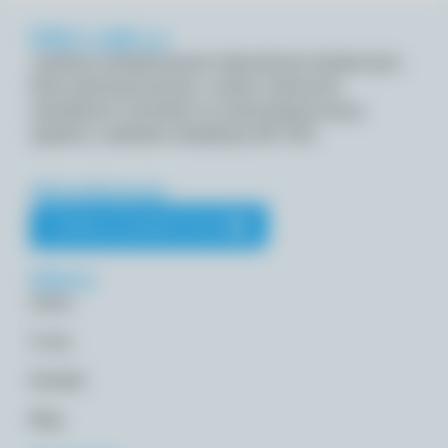
PRO-LAB s.c
Jesteśmy akredytowanym laboratorium badawczym,
które wykonuje pomiary i analizy chemiczne
szkodliwych czynników na stanowiskach pracy,
zgodnie z zakresem akredytacji AB 1053.
Akredytacja
ZOBACZ AKREDYTACJE
Menu
Home
O nas
Kontakt
Blog